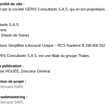
priété du site :
té par la société GÉRIS Consultants S.A.S. qui en est propriétaire.
ants S.A.S.
rerie
(Hauts-de-Seine)
tions Simplifiée à Associé Unique – RCS Nanterre B 338 606 932
IS Consultants S.A.S. est une filiale du groupe Thales.
a publication :
ois HOUÉE, Directeur Général
tion de projet :
 Demand SARL
t webmastering :
 Demand SARL