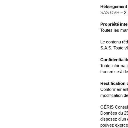
Hébergement 
SAS OVH
– 2 
Propriété intel
Toutes les mar
Le contenu réd
S.A.S. Toute vi
Confidentialit
Toute informati
transmise à de
Rectification
Conformément au
modification d
GÉRIS Consulta
Données du 25 
disposez d’un d
pouvez exerce